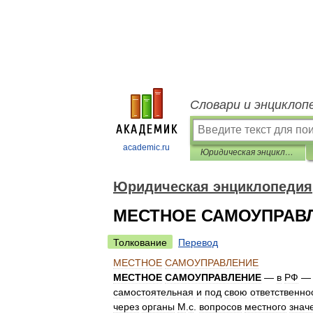
Словари и энциклоп
academic.ru
Юридическая энциклопедия
Юридическая энциклопедия
МЕСТНОЕ САМОУПРАВ
Толкование
Перевод
МЕСТНОЕ
САМОУПРАВЛЕНИЕ
МЕСТНОЕ
САМОУПРАВЛЕНИЕ
—
в
РФ
самостоятельная
и
под
свою
ответственно
через
органы
М
.
с
.
вопросов
местного
знач