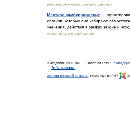
избирательное право: словарь-справочник
Местное самоуправление
— гарантирова
органов, которые они избирают, самостоят
значения, действуя в рамках закона и и
права в схемах и определениях
© Академик, 2000-2026
Обратная связь:
Техподдерж
👣 Путешествия
Экспорт словарей на сайты
, сделанные на PHP,
Jo