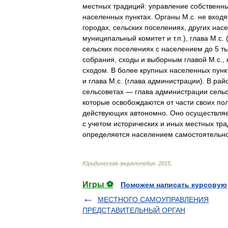
местных
традиций:
управление
собственн
населенных
пунктах
.
Органы
М
.
с
.
не
входя
городах
,
сельских
поселениях
,
других
нас
муниципальный
комитет
и
т
.
п
.),
глава
М
.
с
. 
сельских
поселениях
с
населением
до
5
т
собрания
,
сходы
и
выборным
главой
М
.
с
.,
сходом
.
В
более
крупных
населенных
пунк
и
глава
М
.
с
. (
глава
администрации
).
В
рай
сельсоветах
—
глава
администрации
сель
которые
освобождаются
от
части
своих
по
действующих
автономно
.
Оно
осуществля
с
учетом
исторических
и
иных
местных
тра
определяется
населением
самостоятельн
Юридическая
энциклопедия
.
2015
.
Игры ⚽
Поможем написать курсовую
МЕСТНОГО САМОУПРАВЛЕНИЯ
ПРЕДСТАВИТЕЛЬНЫЙ ОРГАН