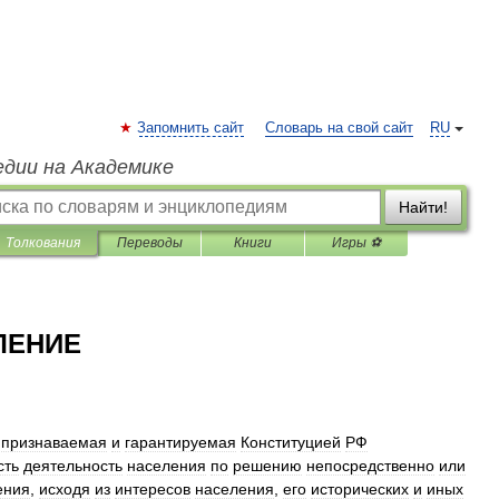
Запомнить сайт
Словарь на свой сайт
RU
едии на Академике
Найти!
Толкования
Переводы
Книги
Игры ⚽
ЛЕНИЕ
—
признаваемая
и
гарантируемая
Конституцией
РФ
сть
деятельность
населения
по
решению
непосредственно
или
ения
,
исходя
из
интересов
населения
,
его
исторических
и
иных