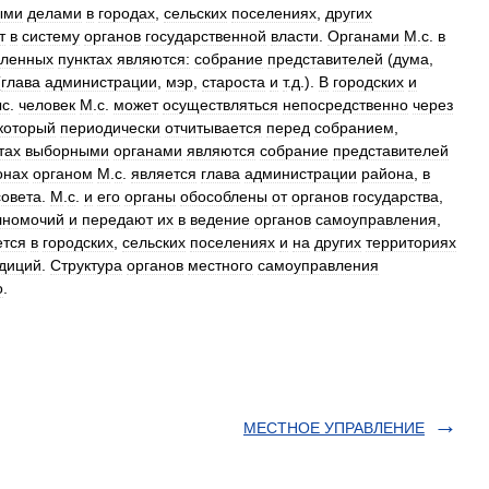
ыми
делами
в
городах
,
сельских
поселениях
,
других
т
в
систему
органов
государственной
власти
.
Органами
М
.
с
.
в
еленных
пунктах
являются:
собрание
представителей
(
дума
,
(
глава
администрации
,
мэр
,
староста
и
т
.
д
.).
В
городских
и
ыс
.
человек
М
.
с
.
может
осуществляться
непосредственно
через
который
периодически
отчитывается
перед
собранием
,
тах
выборными
органами
являются
собрание
представителей
онах
органом
М
.
с
.
является
глава
администрации
района
,
в
совета
.
М
.
с
.
и
его
органы
обособлены
от
органов
государства
,
лномочий
и
передают
их
в
ведение
органов
самоуправления
,
ется
в
городских
,
сельских
поселениях
и
на
других
территориях
диций
.
Структура
органов
местного
самоуправления
о
.
МЕСТНОЕ УПРАВЛЕНИЕ