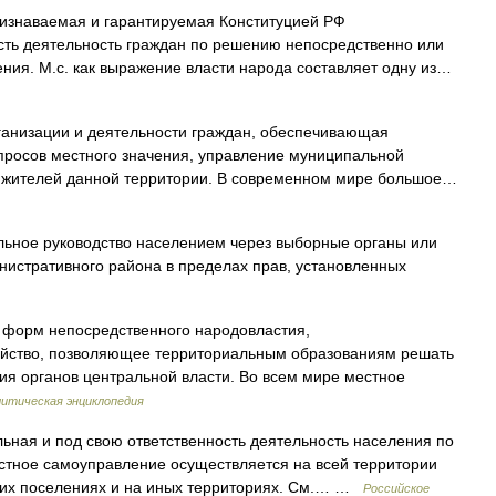
изнаваемая и гарантируемая Конституцией РФ
сть деятельность граждан по решению непосредственно или
ения. М.с. как выражение власти народа составляет одну из…
анизации и деятельности граждан, обеспечивающая
росов местного значения, управление муниципальной
ех жителей данной территории. В современном мире большое…
ьное руководство населением через выборные органы или
нистративного района в пределах прав, установленных
 форм непосредственного народовластия,
йство, позволяющее территориальным образованиям решать
ия органов центральной власти. Во всем мире местное
итическая энциклопедия
ная и под свою ответственность деятельность населения по
стное самоуправление осуществляется на всей территории
ских поселениях и на иных территориях. См.… …
Российское