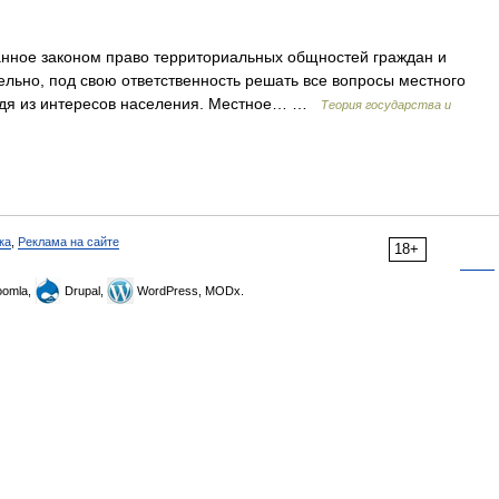
нное законом право территориальных общностей граждан и
ельно, под свою ответственность решать все вопросы местного
сходя из интересов населения. Местное… …
Теория государства и
ка
,
Реклама на сайте
18+
omla,
Drupal,
WordPress, MODx.