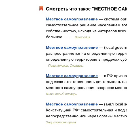
Смотреть что такое "МЕСТНОЕ СА
Местное самоуправление
— система орг
самостоятельное решение населением воп
собственностью, исходя из интересов все
большое… …
Википедия
Местное самоуправление
— (local gover
распространяется на определенную терри
определенную территорию в пределах суб
Политология. Словарь.
Местное самоуправление
— в РФ призна
под свою ответственность деятельность н
местного самоуправления вопросов местно
Финансовый словарь
Местное самоуправление
— (англ local 
Конституцией РФ* самостоятельная и под 
непосредственно или через органы местн
Энциклопедия права