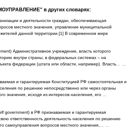
МОУПРАВЛЕНИЕ" в других словарях:
анизации и деятельности граждан, обеспечивающая
росов местного значения, управление муниципальной
х жителей данной территории.[1] В современном мире
nment) Административное учреждение, власть которого
торию внутри страны; в федеральных системах – на
ъекта федерации (штата или области, например). Власть… …
ваемая и гарантируемая Конституцией РФ самостоятельная и
аселения по решению непосредственно или через органы
го значения, исходя из интересов населения, его …
self government) в РФ признаваемая и гарантируемая
свою ответственность деятельность населения по решению
ого самоуправления вопросов местного значения,… …